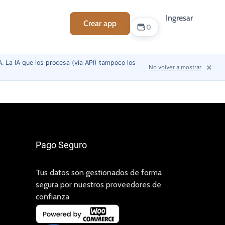
Ingresar
Crear app
Soporte
0
. La IA que los procesa (vía API) tampoco los
✕
No volver a mostrar
Pago Seguro
Tus datos son gestionados de forma
segura por nuestros proveedores de
confianza