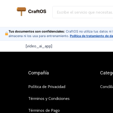
Tus documentos son confidenciales:
CraftOS no utiliza tus datos ni
almacena ni los usa para entrenamiento.
Política de tratamiento de d
[video_ai_app]
Compañía
Categ
Política de Privacidad
Conclil
Términos y Condiciones
Términos de Pago