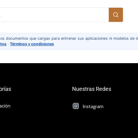
 los documentos que cargas para entrenar sus aplicaciones ni modelos de IA
atos
·
Términos y condiciones
orías
Nuestras Redes
iación
Instagram