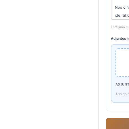
El mismo cu
Adjuntos
(
ADJUN
Aun no h