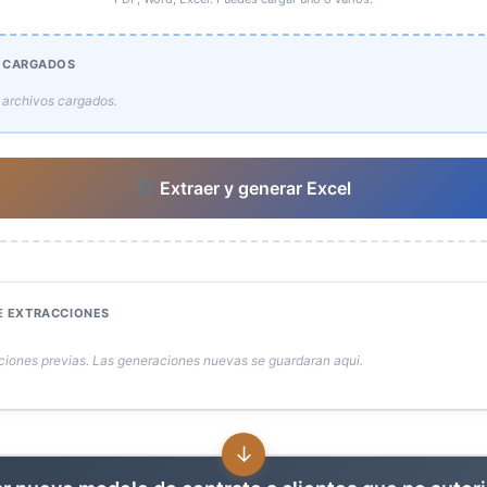
 CARGADOS
 archivos cargados.
Extraer y generar Excel
E EXTRACCIONES
ciones previas. Las generaciones nuevas se guardaran aqui.
↓