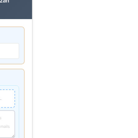
izan
.