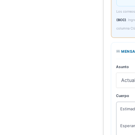
Los correos 
(BCC)
. Ing
columna Clá
MENSA
Asunto
Cuerpo