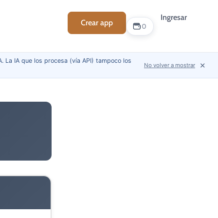
Ingresar
Crear app
Soporte
0
. La IA que los procesa (vía API) tampoco los
✕
No volver a mostrar