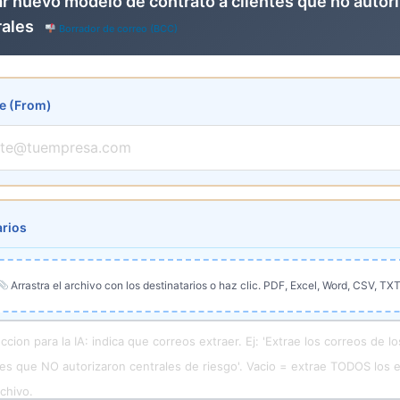
ar nuevo modelo de contrato a clientes que no autor
rales
Borrador de correo (BCC)
e (From)
arios
Arrastra el archivo con los destinatarios o haz clic. PDF, Excel, Word, CSV, TXT