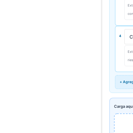
4
+ Agre
Carga aqu