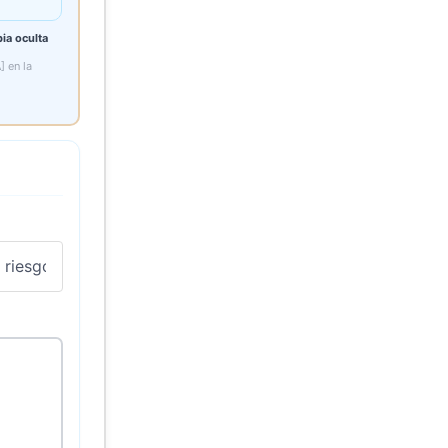
ia oculta
] en la