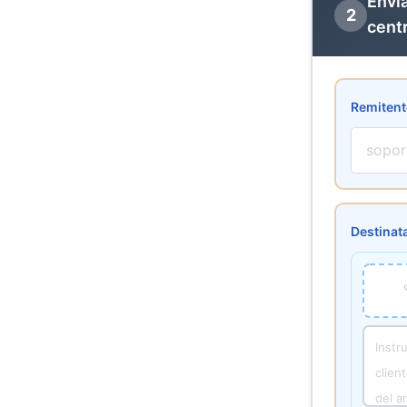
Envi
2
cent
Remitent
Destinat