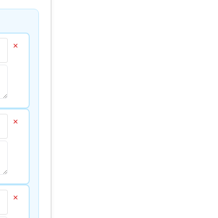
×
×
×