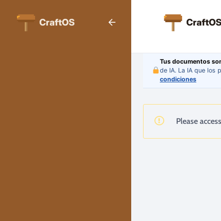
Tus documentos son
de IA. La IA que los
condiciones
Please access