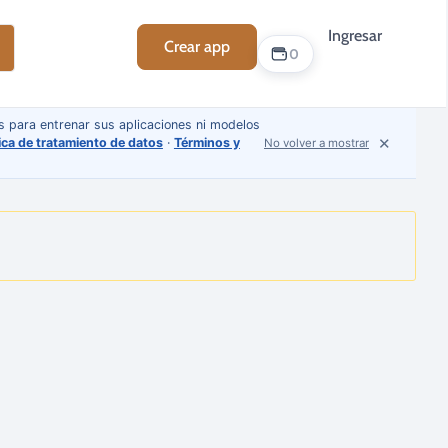
Ingresar
Crear app
Soporte
0
s para entrenar sus aplicaciones ni modelos
✕
tica de tratamiento de datos
·
Términos y
No volver a mostrar