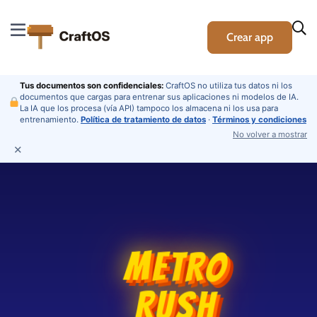
PUNTUACIÓN
MON
0
Crear app
0
RÉCORD:
Tus documentos son confidenciales:
CraftOS no utiliza tus datos ni los
documentos que cargas para entrenar sus aplicaciones ni modelos de IA.
La IA que los procesa (vía API) tampoco los almacena ni los usa para
entrenamiento.
Política de tratamiento de datos
·
Términos y condiciones
No volver a mostrar
✕
[mc_zyjnykuj_motor_del_juego_yshhpf]
[mc_zyjnykuj_obstaculos_y_mundo_cxlknf_v1_oekfsudi_v1_af
METRO
RUSH