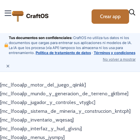
Crear app
Tus documentos son confidenciales:
CraftOS no utiliza tus datos ni los
documentos que cargas para entrenar sus aplicaciones ni modelos de IA.
La IA que los procesa (vía API) tampoco los almacena ni los usa para
entrenamiento.
Política de tratamiento de datos
·
Términos y condiciones
No volver a mostrar
✕
[mc_lfooajlp_motor_del_juego_qiinkk]
[mc_lfooajlp_mundo_y_generacion_de_terreno_gktbme]
[mc_lfooajlp_jugador_y_controles_vtygbc]
[mc_lfooajlp_sistema_de_mineria_y_construccion_kntcph]
[mc_lfooajlp_inventario_wqesaq]
[mc_lfooajlp_interfaz_y_hud_glvsru]
[mc_lfooajlp_menus_jysmpy]